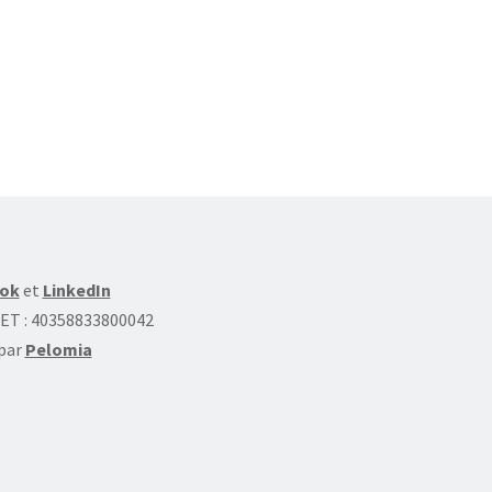
ok
et
LinkedIn
RET : 40358833800042
 par
Pelomia